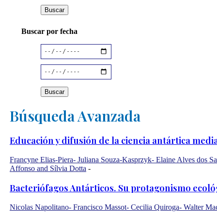
Buscar por fecha
Búsqueda Avanzada
Educación y difusión de la ciencia antártica med
Francyne Elias-Piera- Juliana Souza-Kasprzyk- Elaine Alves dos Sa
Affonso and Sílvia Dotta
-
Bacteriófagos Antárticos. Su protagonismo ecológ
Nicolas Napolitano- Francisco Massot- Cecilia Quiroga- Walter M