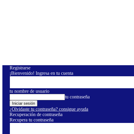
Registrarse
¡Bienvenido! Ingresa en tu cuenta
tu nombre de usuario
tu contraseña
¿Olvidaste tu contraseña? consigue ayuda
Recuperación de contraseña
Recupera tu contraseña