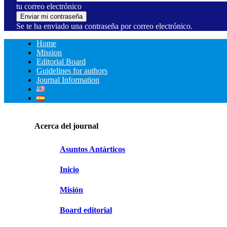
tu correo electrónico
Se te ha enviado una contraseña por correo electrónico.
Home
Mission
Editorial Board
Guidelines for authors
Journal Information
Acerca del journal
Asuntos Antárticos
Inicio
Misión
Board editorial