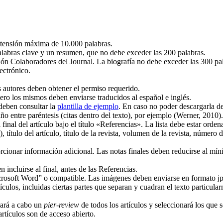
extensión máxima de 10.000 palabras.
labras clave y un resumen, que no debe exceder las 200 palabras.
ción Colaboradores del Journal. La biografía no debe exceder las 300 pa
ectrónico.
los autores deben obtener el permiso requerido.
pero los mismos deben enviarse traducidos al español e inglés.
s deben consultar la
plantilla de ejemplo
. En caso no poder descargarla de e
ño entre paréntesis (citas dentro del texto), por ejemplo (Werner, 2010).
l final del artículo bajo el título «Referencias». La lista debe estar ord
, título del artículo, título de la revista, volumen de la revista, número 
roporcionar información adicional. Las notas finales deben reducirse al
incluirse al final, antes de las Referencias.
rosoft Word” o compatible. Las imágenes deben enviarse en formato jpg
tículos, incluidas ciertas partes que separan y cuadran el texto particular
vará a cabo un
pier-review
de todos los artículos y seleccionará los que 
artículos son de acceso abierto.